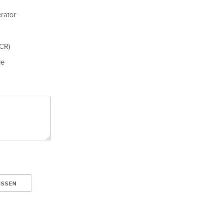
rator
CR)
ie