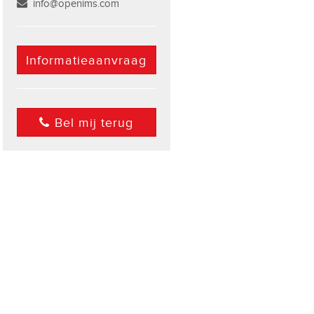
info@openims.com
Informatieaanvraag
Bel mij terug