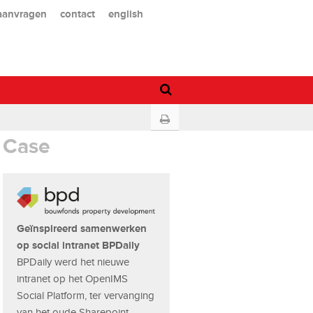
 aanvragen
contact
english
Case
Geïnspireerd samenwerken
op social intranet BPDaily
BPDaily werd het nieuwe
intranet op het OpenIMS
Social Platform, ter vervanging
van het oude Sharepoint