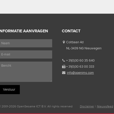
INFORMATIE AANVRAGEN
CONTACT
Coltbaan 4d
NL-3439 NG Nieuwegein
+ 31(0)30 60 35 640
+ 31(0)30 63 00 333
info@openims.com
 2001-2026 OpenSesame ICT B.V. All rights reserved
Disclaimer
|
Nieuwsfeed