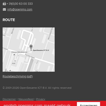
+ 31(0)30 63 00 333
info@openims.com
ROUTE
Routebeschrijving (pdf)
© 2001-2026 OpenSesame ICT B.V. All rights reserved
Disclaimer
|
Nieuwsfeed
|
Privacy
english.openims.com maakt gebruik
Accepteren