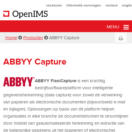
vacatures
informatie aanvragen
contact
engli
MENU
Home
Producten
ABBYY Capture
ABBYY Capture
ABBYY FlexiCapture
is een krachtig
bedrijfs
softwareplatform
voor
intelligente
gegevensherkenning (
data capture)
voor zowel de verwerking
van papieren als electronische documenten (bijvoorbeeld e-mail
en bijlagen)
.
Oplossingen op basis van
dit
platform
helpen
organisaties
in
elke branche de documentstromen
te stroomlijnen
door middel
van
geautomatiseerde
herkenning en
extractie
van
de belangrijke
gegevens uit het (papieren of electronische)