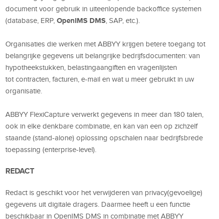
document voor gebruik
in uiteenlopende
backoffice systemen
OpenIMS
DMS
(database
,
ERP
,
,
SAP
,
etc.)
.
Organisaties
die
werken met
ABBYY
krijgen
betere toegang tot
belangrijke gegevens
uit belangrijke
bedrijfs
documenten: van
hypotheek
stukken
,
belastingaangiften en
vragenlijsten
tot
contracten,
facturen
, e-
mail en
wat u
meer gebruikt in uw
organisatie
.
ABBYY
FlexiCapture
verwerkt gegevens
in meer dan
180
talen
,
ook
in elke denkbare combinatie
,
en
kan v
an
een op zichzelf
staande (stand-alone)
oplossing opschalen naar bedrijfsbrede
toepassing (
enterprise
-level).
REDACT
Redact is geschikt voor het verwijderen van privacy(gevoelige)
gegevens uit digitale dragers. Daarmee heeft u een functie
beschikbaar in OpenIMS DMS in combinatie met ABBYY