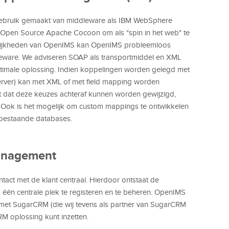
ebruik gemaakt van middleware als IBM WebSphere
het Open Source Apache Cocoon om als "spin in het web" te
elijkheden van OpenIMS kan OpenIMS probleemloos
eware. We adviseren SOAP als transportmiddel en XML
timale oplossing. Indien koppelingen worden gelegd met
rver) kan met XML of met field mapping worden
 dat deze keuzes achteraf kunnen worden gewijzigd,
 Ook is het mogelijk om custom mappings te ontwikkelen
 bestaande databases.
management
ntact met de klant centraal. Hierdoor ontstaat de
één centrale plek te registeren en te beheren. OpenIMS
e met SugarCRM (die wij tevens als partner van SugarCRM
RM oplossing kunt inzetten.