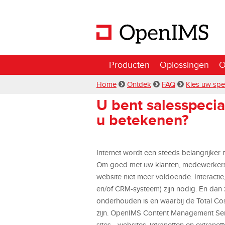
Producten
Oplossingen
O
Home
Ontdek
FAQ
Kies uw spe
U bent salesspecia
u betekenen?
Internet wordt een steeds belangrijker
Om goed met uw klanten, medewerkers 
website niet meer voldoende. Interactie
en/of CRM-systeem) zijn nodig. En dan 
onderhouden is en waarbij de Total Cos
zijn. OpenIMS Content Management Serv
sites - websites, intranetten en extrane