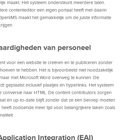
ijk maakt. Het systeem ondersteunt meerdere talen.
ere contenteditor een eigen portaal heeft met daarin
 OpenIMS maakt het gemakkelijk om de juiste informatie
krijgen.
vaardigheden van personeel
nt voor een website te creëren en te publiceren zonder
 hoeven te hebben. Het is bijvoorbeeld niet noodzakelijk
maar met Microsoft Word overweg te kunnen. De
 geplaatst inclusief plaatjes en hyperlinks. Het systeem
e conversie naar HTML. De content contributors zorgen
raat en up-to-date blijft zonder dat ze een beroep moeten
eeft zodoende meer tijd voor belangrijkere taken zoals
aliteit.
pplication Integration (EAI)