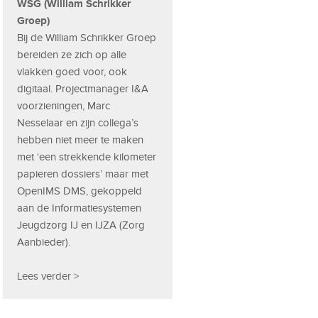
WSG (William Schrikker
Groep)
Bij de William Schrikker Groep
bereiden ze zich op alle
vlakken goed voor, ook
digitaal. Projectmanager I&A
voorzieningen, Marc
Nesselaar en zijn collega’s
hebben niet meer te maken
met ‘een strekkende kilometer
papieren dossiers’ maar met
OpenIMS DMS, gekoppeld
aan de Informatiesystemen
Jeugdzorg IJ en IJZA (Zorg
Aanbieder).
Lees verder >