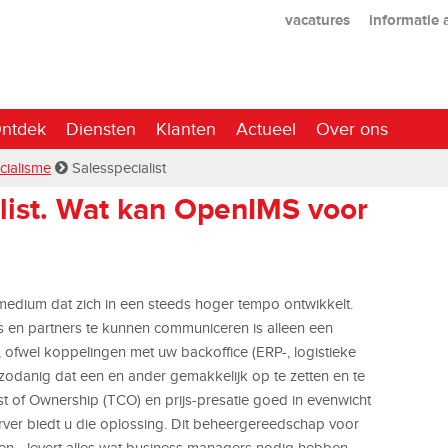
vacatures
informatie
ntdek
Diensten
Klanten
Actueel
Over ons
cialisme
Salesspecialist
list. Wat kan OpenIMS voor
 medium dat zich in een steeds hoger tempo ontwikkelt.
en partners te kunnen communiceren is alleen een
, ofwel koppelingen met uw backoffice (ERP-, logistieke
zodanig dat een en ander gemakkelijk op te zetten en te
t of Ownership (TCO) en prijs-presatie goed in evenwicht
er biedt u die oplossing. Dit beheergereedschap voor
tten - levert alles wat business managers nodig hebben.