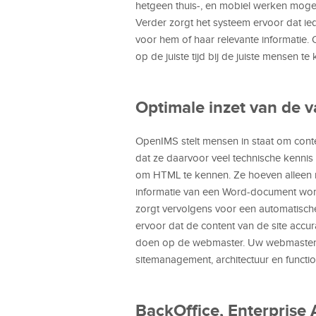
hetgeen thuis-, en mobiel werken mogel
Verder zorgt het systeem ervoor dat ied
voor hem of haar relevante informatie.
op de juiste tijd bij de juiste mensen te 
Optimale inzet van de 
OpenIMS stelt mensen in staat om conte
dat ze daarvoor veel technische kennis
om HTML te kennen. Ze hoeven alleen 
informatie van een Word-document wordt
zorgt vervolgens voor een automatisch
ervoor dat de content van de site accu
doen op de webmaster. Uw webmaster h
sitemanagement, architectuur en function
BackOffice, Enterprise A