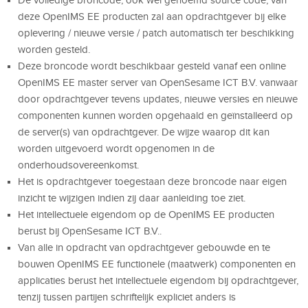
deze OpenIMS EE producten zal aan opdrachtgever bij elke
oplevering / nieuwe versie / patch automatisch ter beschikking
worden gesteld.
Deze broncode wordt beschikbaar gesteld vanaf een online
OpenIMS EE master server van OpenSesame ICT B.V. vanwaar
door opdrachtgever tevens updates, nieuwe versies en nieuwe
componenten kunnen worden opgehaald en geïnstalleerd op
de server(s) van opdrachtgever. De wijze waarop dit kan
worden uitgevoerd wordt opgenomen in de
onderhoudsovereenkomst.
Het is opdrachtgever toegestaan deze broncode naar eigen
inzicht te wijzigen indien zij daar aanleiding toe ziet.
Het intellectuele eigendom op de OpenIMS EE producten
berust bij OpenSesame ICT B.V..
Van alle in opdracht van opdrachtgever gebouwde en te
bouwen OpenIMS EE functionele (maatwerk) componenten en
applicaties berust het intellectuele eigendom bij opdrachtgever,
tenzij tussen partijen schriftelijk expliciet anders is