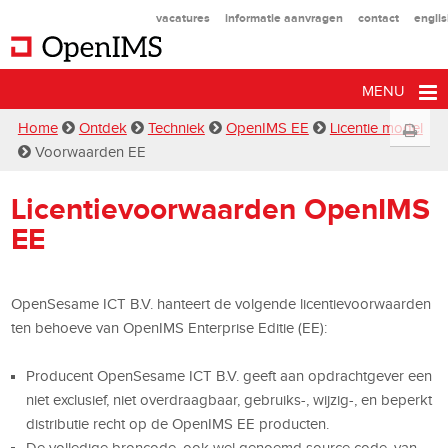
vacatures
informatie aanvragen
contact
engli
MENU
Home
Ontdek
Techniek
OpenIMS EE
Licentie model
Voorwaarden EE
Licentievoorwaarden OpenIMS
EE
OpenSesame ICT B.V. hanteert de volgende licentievoorwaarden
ten behoeve van OpenIMS Enterprise Editie (EE):
Producent OpenSesame ICT B.V. geeft aan opdrachtgever een
niet exclusief, niet overdraagbaar, gebruiks-, wijzig-, en beperkt
distributie recht op de OpenIMS EE producten.
De volledige broncode, ook wel genoemd source code, van