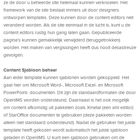
ze de door u beheerde site helemaal kunnen verknoeien. Het
framework van de site bestaat immers uit door designers
ontworpen templates. Deze kunnen door de content editors niet
veranderd worden. Als de site eenmaal in de lucht is, kunt u de
content editors rustig hun gang laten gaan. Gepubliceerde
pagina's kunnen gemakkelijk verwijderd (teruggetrokken)
worden. Het maken van vergissingen heeft dus nooit desastreuze
gevolgen.
Content Sjabloon beheer
Aan ieder template kunnen sjablonen worden gekoppeld. Het
gaat hier om Microsoft Word-, Microsoft Excel- en Microsoft
PowerPoint- documenten. Dit zijn de standaardformaten die door
OpenIMS worden ondersteund. Daarnaast is het ook mogelijk
om content afkomstig uit pakketen zoals Xmetal (een xml editor)
of StarOffice documenten te gebruiken (deze pakketen worden
alleen niet standaard ondersteund). Nadat de gebruiker het juiste
template heeft gekozen wordt automatisch het juiste sjabloon
geladen in OpenIMS. U kunt een sjabloon gebruiken om de