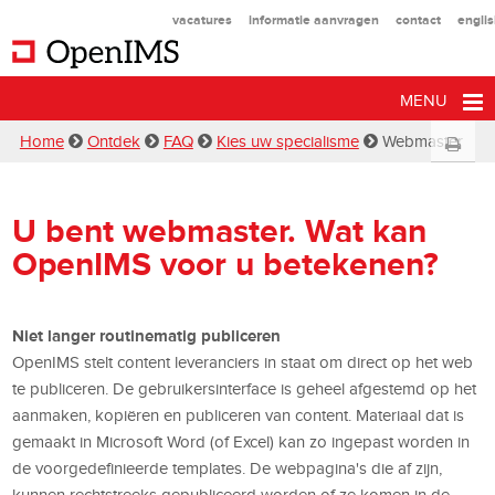
vacatures
informatie aanvragen
contact
engli
MENU
Home
Ontdek
FAQ
Kies uw specialisme
Webmaster
U bent webmaster. Wat kan
OpenIMS voor u betekenen?
Niet langer routinematig publiceren
OpenIMS stelt content leveranciers in staat om direct op het web
te publiceren. De gebruikersinterface is geheel afgestemd op het
aanmaken, kopiëren en publiceren van content. Materiaal dat is
gemaakt in Microsoft Word (of Excel) kan zo ingepast worden in
de voorgedefinieerde templates. De webpagina's die af zijn,
kunnen rechtstreeks gepubliceerd worden of ze komen in de