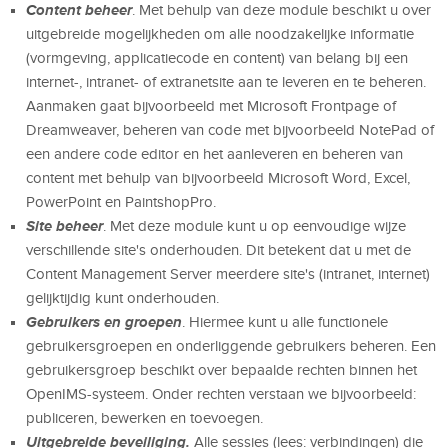
C
ontent beheer
. Met behulp van deze module beschikt u over
uitgebreide mogelijkheden om alle noodzakelijke informatie
(vormgeving, applicatiecode en content) van belang bij een
internet-, intranet- of extranetsite aan te leveren en te beheren.
Aanmaken gaat bijvoorbeeld met Microsoft Frontpage of
Dreamweaver, beheren van code met bijvoorbeeld NotePad of
een andere code editor en het aanleveren en beheren van
content met behulp van bijvoorbeeld Microsoft Word, Excel,
PowerPoint en PaintshopPro.
Site beheer
. Met deze module kunt u op eenvoudige wijze
verschillende site's onderhouden. Dit betekent dat u met de
Content Management Server meerdere site's (intranet, internet)
gelijktijdig kunt onderhouden.
Gebruikers en groepen
. Hiermee kunt u alle functionele
gebruikersgroepen en onderliggende gebruikers beheren. Een
gebruikersgroep beschikt over bepaalde rechten binnen het
OpenIMS-systeem. Onder rechten verstaan we bijvoorbeeld:
publiceren, bewerken en toevoegen.
Uitgebreide beveiliging.
Alle sessies (lees: verbindingen) die