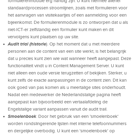
formulierenmodule erg handig zijn. U kunt hiermee allerlei
standaardprocessen stroomlijnen, zoals met formulieren voor
het aanvragen van visitekaartjes of een aanmelding voor een
bijeenkomst. De formulierenmodule is zo ontworpen dat u als
niet-ICT-er zelfstandig een formulier kunt maken en dit
vervolgens kunt plaatsen op uw site.
Audit trial (historie
). Op het moment dat u met meerdere
personen aan de content van een site werkt, is het belangrijk
dat u precies kunt zien wie wat wanneer heeft aangepast. Deze
functionaliteit vindt u in Content Management Server. U kunt
niet alleen een oude versie terugzetten of bekijken. Sterker, u
kunt zelfs de exacte aanpassingen in de content zien. Dit kan
ook goed van pas komen als u meertalige sites onderhoudt.
Nadat een medewerker de Nederlandstalige pagina heeft
aangepast kan bijvoorbeeld een vertaalafdeling de
Engelstalige variant aanpassen vanuit de audit trail.
Smoelenboek
. Door het gebruik van een 'smoelenboek'
worden rondslingerende lijsten met interne telefoonnummers
en dergelijke overbodig. U kunt een 'smoelenboek' op