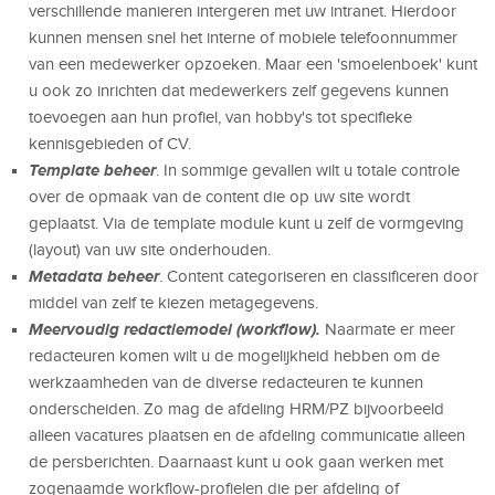
verschillende manieren intergeren met uw intranet. Hierdoor
kunnen mensen snel het interne of mobiele telefoonnummer
van een medewerker opzoeken. Maar een 'smoelenboek' kunt
u ook zo inrichten dat medewerkers zelf gegevens kunnen
toevoegen aan hun profiel, van hobby's tot specifieke
kennisgebieden of CV.
Template beheer
. In sommige gevallen wilt u totale controle
over de opmaak van de content die op uw site wordt
geplaatst. Via de template module kunt u zelf de vormgeving
(layout) van uw site onderhouden.
Metadata beheer
. Content categoriseren en classificeren door
middel van zelf te kiezen metagegevens.
Meervoudig redactiemodel (workflow).
Naarmate er meer
redacteuren komen wilt u de mogelijkheid hebben om de
werkzaamheden van de diverse redacteuren te kunnen
onderscheiden. Zo mag de afdeling HRM/PZ bijvoorbeeld
alleen vacatures plaatsen en de afdeling communicatie alleen
de persberichten. Daarnaast kunt u ook gaan werken met
zogenaamde workflow-profielen die per afdeling of