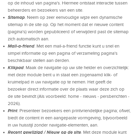
op de inhoud van pagina's. Hiermee ontstaat interactie tussen
beheerders en bezoekers van een site.
Sitemap
. Neem op zeer eenvoudige wijze een dynamische
sitemap in de site op. Op het moment dat er nieuwe content
(pagina's) worden gepubliceerd of verwijderd past de sitemap
zich automatisch aan.
Mail-a-friend
. Met een mail-a-friend functie kunt u snel en
simpel informatie op een pagina of verzameling pagina's
beschikbaar stellen aan derden.
Klikpad
. Maak de navigatie op uw site helder en overzichtelijk:
met deze module bent u in staat een zogenaamd klik- of
kruimelpad in uw navigatie op te nemen. Het geeft de
bezoeker direct informatie over de plaats waar deze zich op
de site bevindt (Als voorbeeld: home - nieuws - persberichten -
2026).
Print
. Presenteer bezoekers een printvriendelijke pagina; ofwel,
biedt de content in een aangepaste vormgeving, bijvoorbeeld
in uw huisstijl zonder navigatie-elementen, aan.
Recent gewijzigd / Nieuw op de site
. Met deze module kunt