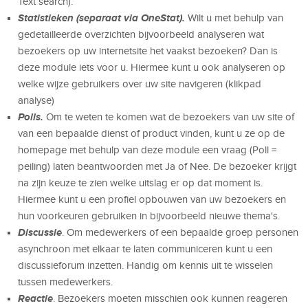
Text search).
Statistieken (separaat via OneStat).
Wilt u met behulp van
gedetailleerde overzichten bijvoorbeeld analyseren wat
bezoekers op uw internetsite het vaakst bezoeken? Dan is
deze module iets voor u. Hiermee kunt u ook analyseren op
welke wijze gebruikers over uw site navigeren (klikpad
analyse)
Polls.
Om te weten te komen wat de bezoekers van uw site of
van een bepaalde dienst of product vinden, kunt u ze op de
homepage met behulp van deze module een vraag (Poll =
peiling) laten beantwoorden met Ja of Nee. De bezoeker krijgt
na zijn keuze te zien welke uitslag er op dat moment is.
Hiermee kunt u een profiel opbouwen van uw bezoekers en
hun voorkeuren gebruiken in bijvoorbeeld nieuwe thema's.
Discussie
. Om medewerkers of een bepaalde groep personen
asynchroon met elkaar te laten communiceren kunt u een
discussieforum inzetten. Handig om kennis uit te wisselen
tussen medewerkers.
Reactie
. Bezoekers moeten misschien ook kunnen reageren