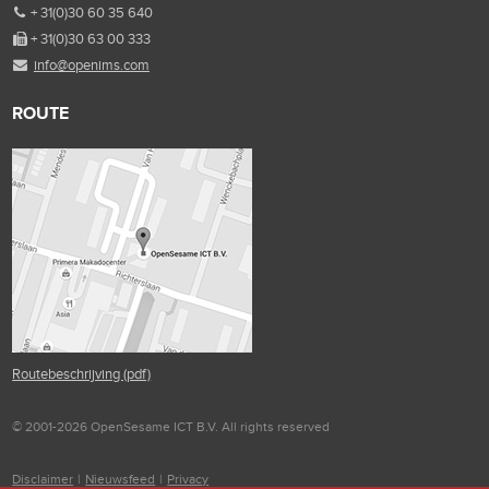
+ 31(0)30 60 35 640
+ 31(0)30 63 00 333
info@openims.com
ROUTE
Routebeschrijving (pdf)
© 2001-2026 OpenSesame ICT B.V. All rights reserved
Disclaimer
|
Nieuwsfeed
|
Privacy