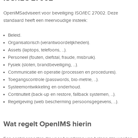
OpenIMSadviseert voor beveiliging ISO/IEC 27002. Deze
standaard heeft een meervoudige insteek:
Beleid.
Organisatorisch (verantwoordelijkheden).
Assets (laptops, telefoons, ...).
Personeel (fouten, diefstal, fraude, misbruik).
Fysiek (sloten, brandbeveiliging, ...).
Communicatie en operatie (processen en procedures).
Toegangscontrole (passwords, bio-metrie, ...).
Systeemontwikkeling en onderhoud.
Continuïteit
(back-up en restore, fallback systemen
, ...).
Regelgeving (web bescherming persoonsgegevens, ...).
Wat regelt OpenIMS hierin