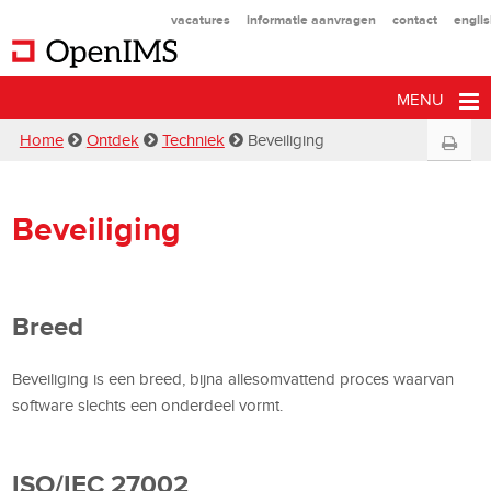
vacatures
informatie aanvragen
contact
engli
MENU
Home
Ontdek
Techniek
Beveiliging
Beveiliging
Breed
Beveiliging is een breed, bijna allesomvattend proces waarvan
software slechts een onderdeel vormt.
ISO/IEC 27002