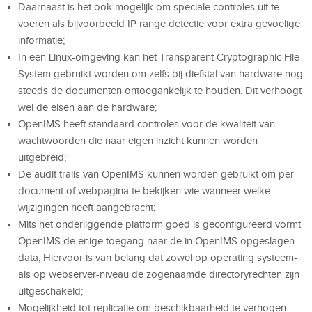
Daarnaast is het ook mogelijk om speciale controles uit te
voeren als bijvoorbeeld IP range detectie voor extra gevoelige
informatie;
In een Linux-omgeving kan het Transparent Cryptographic File
System gebruikt worden om zelfs bij diefstal van hardware nog
steeds de documenten ontoegankelijk te houden. Dit verhoogt
wel de eisen aan de hardware;
OpenIMS heeft standaard controles voor de kwaliteit van
wachtwoorden die naar eigen inzicht kunnen worden
uitgebreid;
De audit trails van OpenIMS kunnen worden gebruikt om per
document of webpagina te bekijken wie wanneer welke
wijzigingen heeft aangebracht;
Mits het onderliggende platform goed is geconfigureerd vormt
OpenIMS de enige toegang naar de in OpenIMS opgeslagen
data; Hiervoor is van belang dat zowel op operating systeem-
als op webserver-niveau de zogenaamde directoryrechten zijn
uitgeschakeld;
Mogelijkheid tot replicatie om beschikbaarheid te verhogen