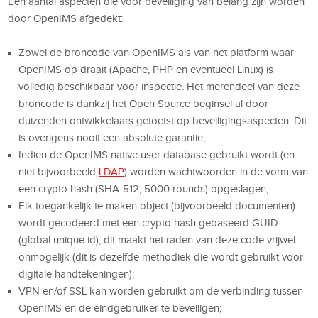
Een aantal aspecten die voor beveiliging van belang zijn worden
door OpenIMS afgedekt:
Zowel de broncode van OpenIMS
als van het platform waar
OpenIMS op draait (Apache, PHP en eventueel Linux) is
volledig beschikbaar voor inspectie. Het merendeel van deze
broncode is dankzij het Open Source beginsel al door
duizenden ontwikkelaars getoetst op beveiligingsaspecten. Dit
is overigens nooit een absolute garantie;
Indien de OpenIMS native user database gebruikt wordt (en
niet bijvoorbeeld
LDAP
) worden wachtwoorden in de vorm van
een crypto hash (SHA-512, 5000 rounds) opgeslagen;
Elk toegankelijk te maken object (bijvoorbeeld documenten)
wordt gecodeerd met een crypto hash gebaseerd GUID
(global unique id), dit maakt het raden van deze code vrijwel
onmogelijk (dit is dezelfde methodiek die wordt gebruikt voor
digitale handtekeningen);
VPN en/of SSL kan worden gebruikt om de verbinding tussen
OpenIMS en de eindgebruiker te beveiligen;