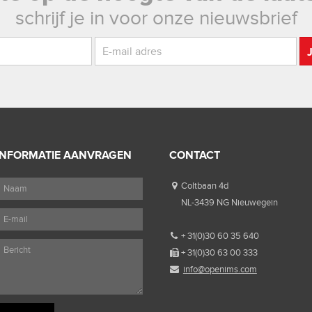
schrijf je in voor onze nieuwsbrief
INFORMATIE AANVRAGEN
CONTACT
Coltbaan 4d
NL-3439 NG Nieuwegein
+ 31(0)30 60 35 640
+ 31(0)30 63 00 333
info@openims.com