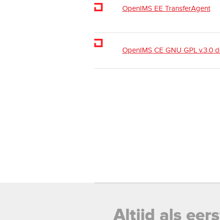
OpenIMS EE TransferAgent
OpenIMS CE GNU GPL v.3.0 
Altijd als ee