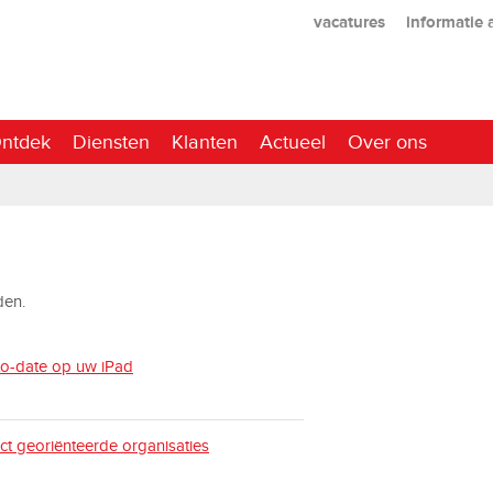
vacatures
informatie
ntdek
Diensten
Klanten
Actueel
Over ons
aden.
to-date op uw iPad
t georiënteerde organisaties