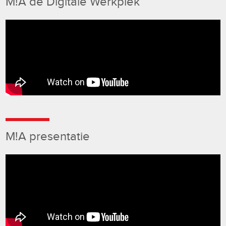
M!A de Digitale Werkplek
M!A presentatie