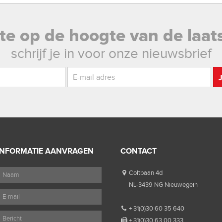
rste op de hoogte van de laat
schrijf je in voor onze nieuwsbrief
INFORMATIE AANVRAGEN
CONTACT
Coltbaan 4d
NL-3439 NG Nieuwegein
+ 31(0)30 60 35 640
+ 31(0)30 63 00 333