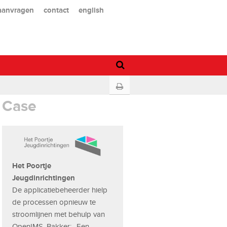
 aanvragen
contact
english
Case
Het Poortje
Jeugdinrichtingen
De applicatiebeheerder hielp
de processen opnieuw te
stroomlijnen met behulp van
OpenIMS. Bakker: ,,Een