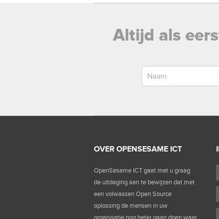
Altijd als ee
OVER OPENSESAME ICT
OpenSesame ICT gaat met u graag
de uitdaging aan te bewijzen dat met
een volwassen Open Source
oplossing de mensen in uw
organisatie nog beter gaan doen waar