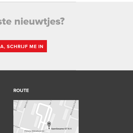
ste nieuwtjes?
JA, SCHRIJF ME IN
ROUTE