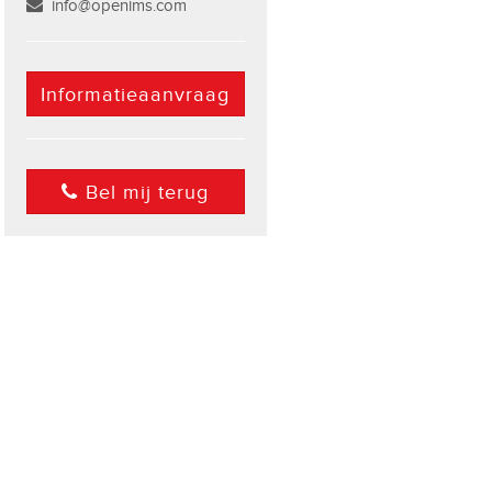
info@openims.com
Informatieaanvraag
Bel mij terug