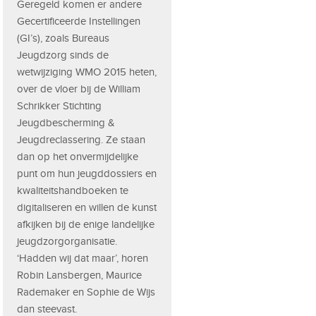
Geregeld komen er andere
Gecertificeerde Instellingen
(GI’s), zoals Bureaus
Jeugdzorg sinds de
wetwijziging WMO 2015 heten,
over de vloer bij de William
Schrikker Stichting
Jeugdbescherming &
Jeugdreclassering. Ze staan
dan op het onvermijdelijke
punt om hun jeugddossiers en
kwaliteitshandboeken te
digitaliseren en willen de kunst
afkijken bij de enige landelijke
jeugdzorgorganisatie.
‘Hadden wij dat maar’, horen
Robin Lansbergen, Maurice
Rademaker en Sophie de Wijs
dan steevast.