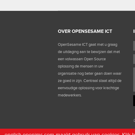
OVER OPENSESAME ICT
OpenSesame ICT gaat met u graag
de uitdaging aan te bewijzen dat met
een volwassen Open Source
oplossing de mensen in uw
organisatie nog beter gaan doen waar
ze goed in zijn. Centraal staat altijd de
eenvoudige oplossing voor krachtige
medewerkers.
©
english.openims.com maakt gebruik van cookies.
Klik 