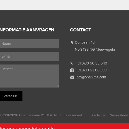
INFORMATIE AANVRAGEN
CONTACT
Coltbaan 4d
NL-3439 NG Nieuwegein
+ 31(0)30 60 35 640
+ 31(0)30 63 00 333
info@openims.com
 2001-2026 OpenSesame ICT B.V. All rights reserved
Disclaimer
|
Nieuwsfeed
hier voor meer informatie.