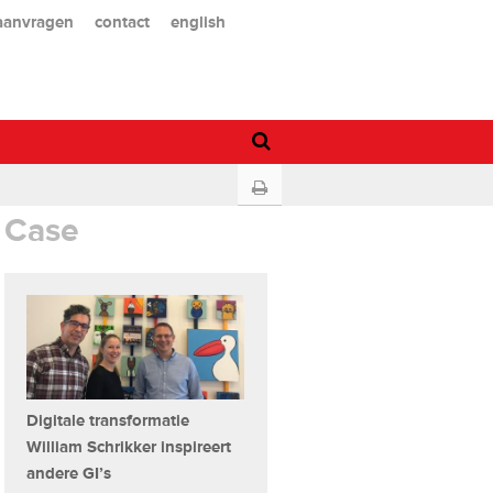
 aanvragen
contact
english
Case
Digitale transformatie
William Schrikker inspireert
andere GI’s